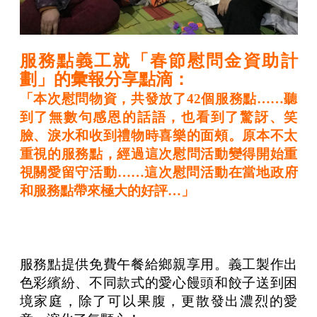
服務點義工就「春節慰問金資助計
劃」的彙報分享點滴：
「本次慰問物資，共發放了42個服務點……聽
到了無數句感恩的話語，也看到了驚訝、笑
臉、淚水和收到禮物時喜樂的面頰。原本不太
重視的服務點，經過這次慰問活動變得開始重
視關愛留守活動……這次慰問活動在當地政府
和服務點帶來極大的好評…」
服務點提供免費午餐給鄉親享用。義工製作出
色彩繽紛、不同款式的愛心饅頭和餃子送到困
境家庭，除了可以果腹，更散發出濃烈的愛