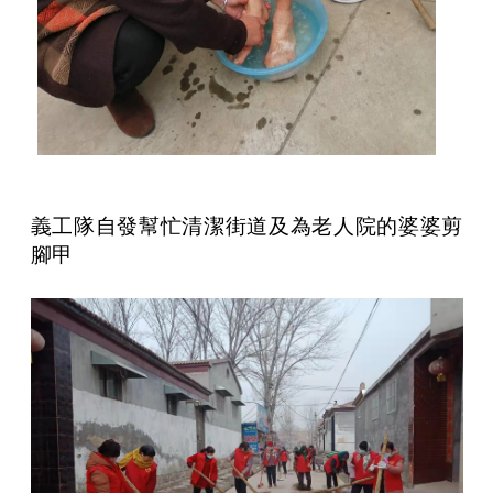
義工隊自發幫忙清潔街道及為老人院的婆婆剪
腳甲