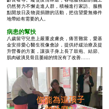
仍然努力不懈走進人群，積極進行家訪、服務
點開放日及物資捐贈的活動，把信望愛無條件
地帶給有需要的人。
病患的幫扶
八歲留守兒患上嚴重皮膚炎，痛苦難當，愛基
金安排愛心醫生視像會診，提供紓緩治療及提
升營養的方案，讓孩子身上長了鼓疱、結節、
肌肉破潰見骨且萎縮的情況有了改善……