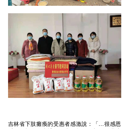
吉林省下肢癱瘓的受惠者感激說：「…很感恩