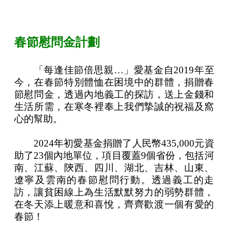
春節慰問金計劃
「每逢佳節倍思親…」愛基金自2019年至
今，在春節特別體恤在困境中的群體，捐贈春
節慰問金，透過內地義工的探訪，送上金錢和
生活所需，在寒冬裡奉上我們摯誠的祝福及窩
心的幫助。
2024年初愛基金捐贈了人民幣435,000元資
助了23個內地單位，項目覆蓋9個省份，包括河
南、江蘇、陝西、四川、湖北、吉林、山東、
遼寧及雲南的春節慰問行動。透過義工的走
訪，讓貧困線上為生活默默努力的弱勢群體，
在冬天添上暖意和喜悅，齊齊歡渡一個有愛的
春節！