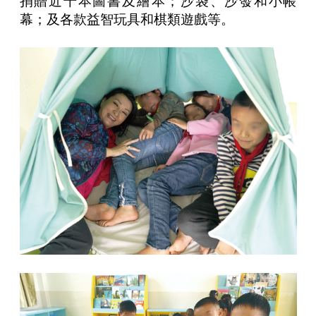
捐贈近千本圖書及繪本；沙袋、沙發和小帳
幕；及
各款益智玩具和棋類遊戲等
。