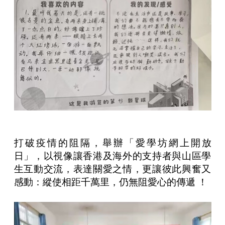
打破疫情的阻隔，舉辦「愛學坊網上開放
日」，以視像讓香港及海外的支持者與山區學
生互動交流，表達關愛之情，更讓彼此興奮又
感動：縱使相距千萬里，仍無阻愛心的傳遞 ！