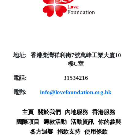
地址:
香港柴灣祥利街7號萬峰工業大廈10
樓C室
電話:
31534216
電郵:
info@lovefoundation.org.hk
主頁
關於我們
內地服務
香港服務
國際項目
籌款活動
活動資訊
你的參與
各方迴響
捐款支持
使用條款