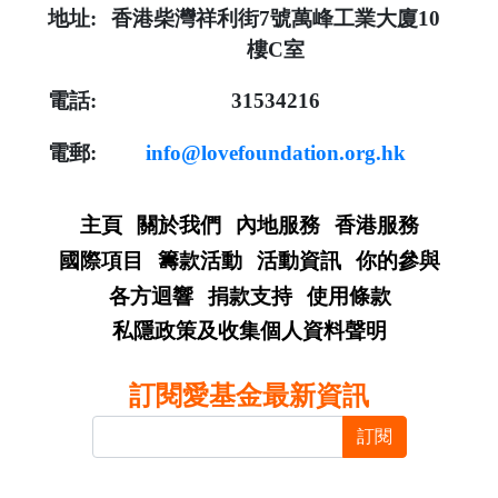
地址:
香港柴灣祥利街7號萬峰工業大廈10
樓C室
電話:
31534216
電郵:
info@lovefoundation.org.hk
主頁
關於我們
內地服務
香港服務
國際項目
籌款活動
活動資訊
你的參與
各方迴響
捐款支持
使用條款
私隱政策及收集個人資料聲明
訂閱愛基金最新資訊
訂閱