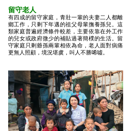
留守老人
有四成的留守家庭，青壯一輩的夫妻二人都離
鄉工作，只剩下年邁的祖父母輩撫養孫兒。這
類家庭普遍經濟條件較差，主要依靠在外工作
的兒女或政府微少的補貼過著簡樸的生活。留
守家庭只剩爺孫兩輩相依為命，老人面對病痛
更無人照顧，境況堪虞，叫人不勝唏噓。