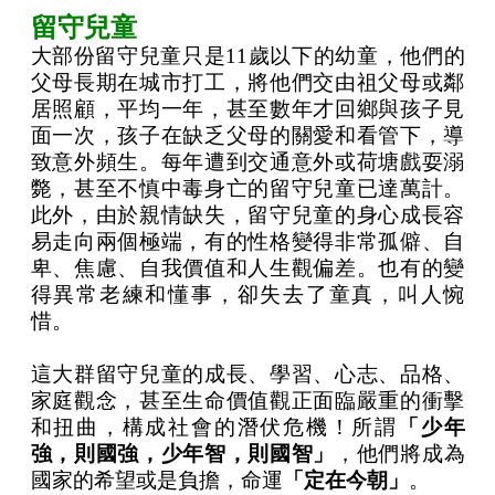
留守兒童
大部份留守兒童只是11歲以下的幼童，他們的
父母長期在城市打工，將他們交由祖父母或鄰
居照顧，平均一年，甚至數年才回鄉與孩子見
面一次，孩子在缺乏父母的關愛和看管下，導
致意外頻生。每年遭到交通意外或荷塘戲耍溺
斃，甚至不慎中毒身亡的留守兒童已達萬計。
此外，由於親情缺失，留守兒童的身心成長容
易走向兩個極端，有的性格變得非常孤僻、自
卑、焦慮、自我價值和人生觀偏差。也有的變
得異常老練和懂事，卻失去了童真，叫人惋
惜。
這大群留守兒童的成長、學習、心志、品格、
家庭觀念，甚至生命價值觀正面臨嚴重的衝擊
和扭曲，構成社會的潛伏危機！所謂
「少年
強，則國強，少年智，則國智」
，他們將成為
國家的希望或是負擔，命運
「定在今朝」
。