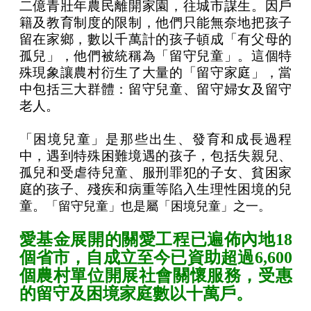
二億青壯年農民離開家園，往城市謀生。因戶
籍及教育制度的限制，他們只能無奈地把孩子
留在家鄉，數以千萬計的孩子頓成「有父母的
孤兒」，他們被統稱為「留守兒童」。這個特
殊現象讓農村衍生了大量的「留守家庭」，當
中包括三大群體：留守兒童、留守婦女及留守
老人。
「困境兒童」是那些出生、發育和成長過程
中，遇到特殊困難境遇的孩子，包括失親兒、
孤兒和受虐待兒童、服刑罪犯的子女、貧困家
庭的孩子、殘疾和病重等陷入生理性困境的兒
童。
「留守兒童」也是屬「困境兒童」之一。
愛基金展開的關愛工程已遍佈內地18
個省市，自成立至今已資助超過6,600
個農村單位開展社會關懷服務，受惠
的留守及困境家庭數以十萬戶。