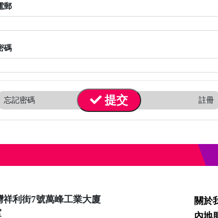
電郵
密碼
提交
忘記密碼
註冊
灣祥利街7號萬峰工業大廈
關於
室
內地