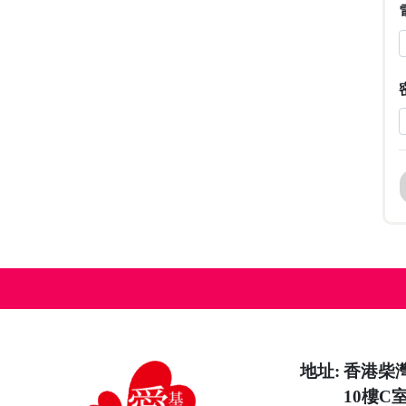
英才領
袖培育
獎學金
計劃
（大
學）
英才培
育獎學
金計劃
（中
學）
生命教
育3.0計
地址:
香港柴
劃
10樓C