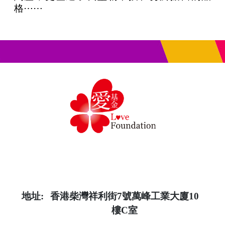
格⋯⋯
地址:
香港柴灣祥利街7號萬峰工業大廈10
樓C室