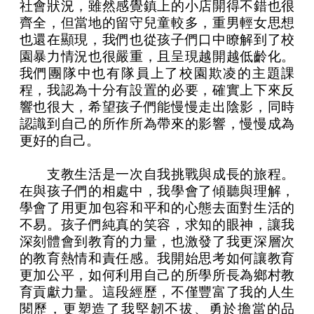
社會狀況，雖然感覺鎮上的小店開得不錯也很
齊全，但當地的留守兒童較多，重男輕女思想
也還在顯現，我們也從孩子們口中瞭解到了校
園暴力情況也很嚴重，且呈現越開越低齡化。
我們團隊中也有隊員上了校園欺凌的主題課
程，我認為十分有設置的必要，確實上下來反
響也很大，希望孩子們能慢慢走出陰影，同時
認識到自己的所作所為帶來的影響，慢慢成為
更好的自己。
支教生活是一次自我挑戰與成長的旅程。
在與孩子們的相處中，我學會了傾聽與理解，
學會了用更加包容和平和的心態去面對生活的
不易。孩子們純真的笑容，求知的眼神，讓我
深刻體會到教育的力量，也激發了我更深層次
的教育熱情和責任感。我開始思考如何讓教育
更加公平，如何利用自己的所學所長為鄉村教
育貢獻力量。這段經歷，不僅豐富了我的人生
閱歷，更塑造了我堅韌不拔、勇於擔當的品