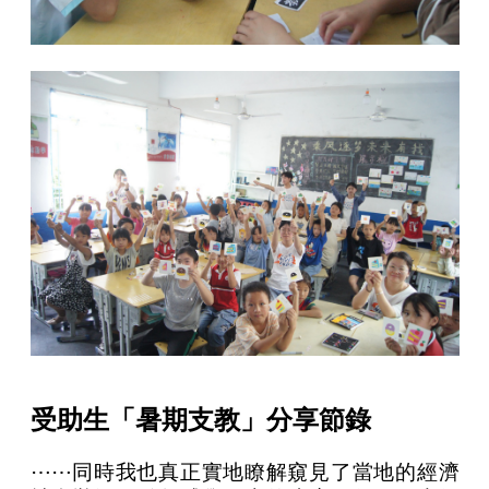
受助生「暑期支教」分享節錄
⋯⋯同時我也真正實地瞭解窺見了當地的經濟